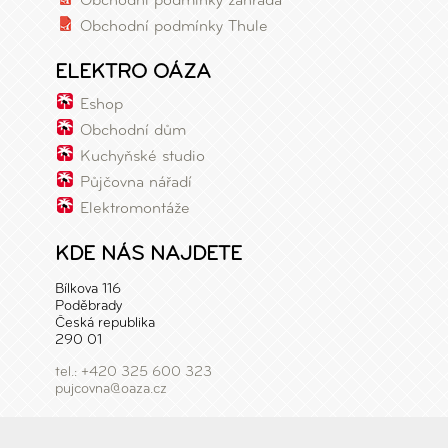
Obchodní podmínky Thule
ELEKTRO OÁZA
Eshop
Obchodní dům
Kuchyňské studio
Půjčovna nářadí
Elektromontáže
KDE NÁS NAJDETE
Bílkova 116
Poděbrady
Česká republika
290 01
tel.: +420 325 600 323
pujcovna@oaza.cz