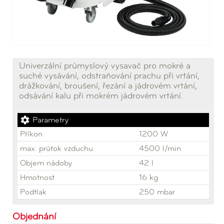
Univerzální průmyslový vysavač pro mokré a
suché vysávání, odstraňování prachu při vrtání,
drážkování, broušení, řezání a jádrovém vrtání,
odsávání kalu při mokrém jádrovém vrtání.
Parametry
Příkon
1200 W
max. průtok vzduchu
4500 l/min
Objem nádoby
42 l
Hmotnost
16 kg
Podtlak
250 mbar
Objednání