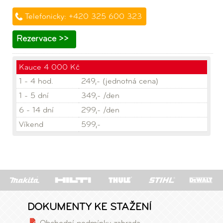
Telefonicky: +420 325 600 323
Rezervace >>
Kauce 4 000 Kč
1 - 4 hod.
249,- (jednotná cena)
1 - 5 dní
349,- /den
6 - 14 dní
299,- /den
Víkend
599,-
DOKUMENTY KE STAŽENÍ
Obchodní podmínky zahrada