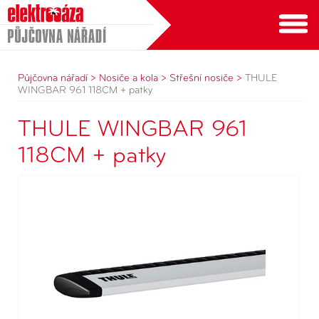
Půjčovna nářadí
Půjčovna nářadí >
Nosiče a kola >
Střešní nosiče >
THULE
WINGBAR 961 118CM + patky
THULE WINGBAR 961
118CM + patky