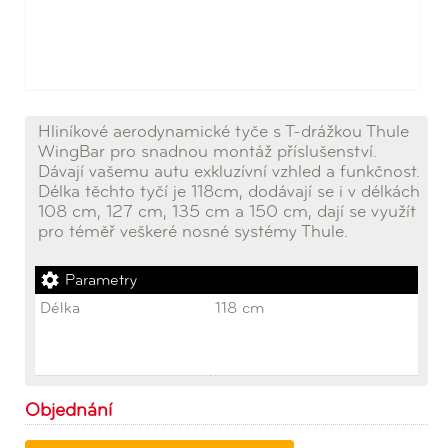
Hliníkové aerodynamické tyče s T-drážkou Thule
WingBar pro snadnou montáž příslušenství.
Dávají vašemu autu exkluzívní vzhled a funkčnost.
Délka těchto tyčí je 118cm, dodávají se i v délkách
108 cm, 127 cm, 135 cm a 150 cm, dají se využít
pro téměř veškeré nosné systémy Thule.
Parametry
Délka
118 cm
Objednání