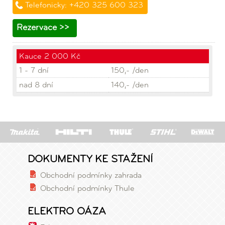
Telefonicky: +420 325 600 323
Rezervace >>
Kauce 2 000 Kč
1 - 7 dní
150,- /den
nad 8 dní
140,- /den
DOKUMENTY KE STAŽENÍ
Obchodní podmínky zahrada
Obchodní podmínky Thule
ELEKTRO OÁZA